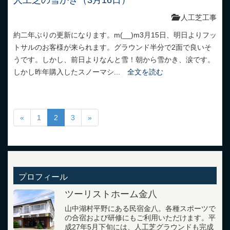
人工芝工事
約二年ぶりの更新になります。m(__)m3月15日、明日よりフッ
トサルのお客様が来られます。グラウンド半分で2面で良いそ
うです。しかし、前日よりなんと雪！朝から雪かき、涙です。
しかし昨年購入したスノーマシ...
全文を読む
«
1
2
3
»
プロフィール
ツーリストホーム金八
山中湖村平野にある民宿金八。各種スポーツで
の合宿および研修にもご利用いただけます。平
成27年5月下旬には、人工芝グラウンドも完成