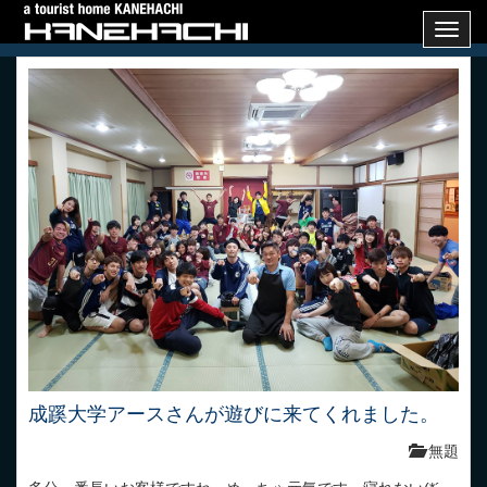
Toggl
navig
成蹊大学アースさんが遊びに来てくれました。
無題