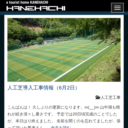
Toggl
navig
人工芝導入工事情報（6月2日）
人工芝工事
こんばんは！ 久しぶりの更新になります。m(__)m 山中湖も晴
れが続き清々し暑さです。 予定では20日頃完成のことでした
が、本日はり終えました。 名前を聞くのを忘れてましたが、張
って頂いた業者さん...
全文を読む