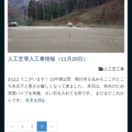
人工芝導入工事情報（11月20日）
人工芝工事
おはようございます！ 山中湖は雲、朝の冷え込みもここのとこ
ろ氷点下と寒さが厳しくなって来ました。 本日は、排水のため
浸透パイプを布施、さい石を入れてる所です。 まだまだこれか
らです。
全文を読む
«
1
2
3
»