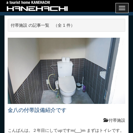
Toggl
navig
付帯施設 の記事一覧 （全 1 件）
金八の付帯設備紹介です
付帯施設
こんばんは。２年目にしてupですm(__)m まずはトイレです。