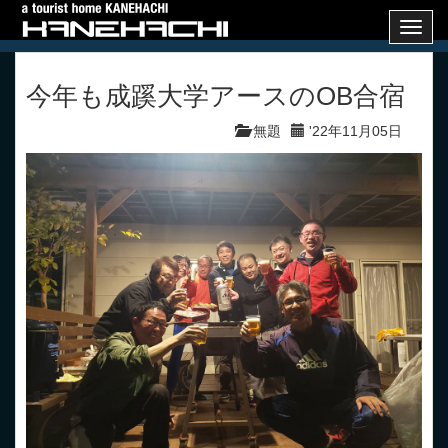
Toggl
navig
今年も成蹊大学アースのOB合宿
無題
'22年11月05日