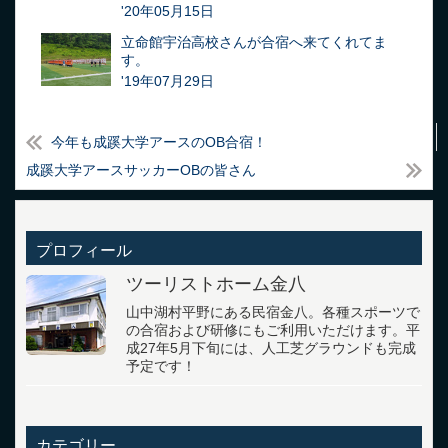
'20年05月15日
立命館宇治高校さんが合宿へ来てくれてま
す。
'19年07月29日
今年も成蹊大学アースのOB合宿！
成蹊大学アースサッカーOBの皆さん
プロフィール
ツーリストホーム金八
山中湖村平野にある民宿金八。各種スポーツで
の合宿および研修にもご利用いただけます。平
成27年5月下旬には、人工芝グラウンドも完成
予定です！
カテゴリー