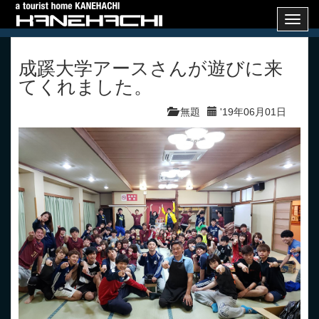
Toggl
navig
成蹊大学アースさんが遊びに来
てくれました。
無題
'19年06月01日